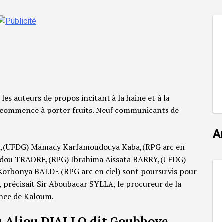
 les auteurs de propos incitant à la haine et à la
ux commence à porter fruits. Neuf communicants de
A
lo,(UFDG) Mamady Karfamoudouya Kaba,(RPG arc en
udou TRAORE,(RPG) Ibrahima Aissata BARRY,(UFDG)
orbonya BALDE (RPG arc en ciel) sont poursuivis pour
e, précisait Sir Aboubacar SYLLA, le procureur de la
ance de Kaloum.
 Aliou DIALLO dit Goubhoye