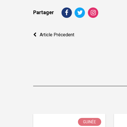
Partager
Navigation
Article Précedent
de
l’article
GUINÉE