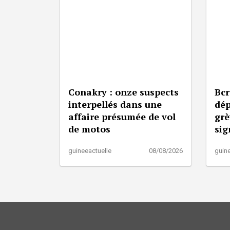
Conakry : onze suspects
Bcr
interpellés dans une
dép
affaire présumée de vol
grè
de motos
sig
guineeactuelle
08/08/2026
guine