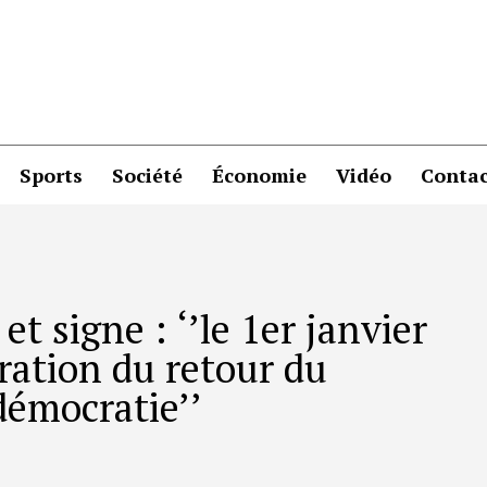
Sports
Société
Économie
Vidéo
Contac
t signe : ‘’le 1er janvier
bration du retour du
démocratie’’