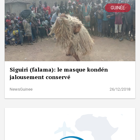
GUINÉE
Siguiri (falama): le masque kondén
jalousement conservé
NewsGuinee
26/12/2018