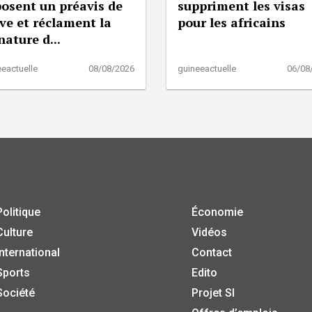
osent un préavis de
suppriment les visas
ve et réclament la
pour les africains
nature d...
eactuelle
08/08/2026
guineeactuelle
06/08
Politique
Économie
Culture
Vidéos
International
Contact
Sports
Edito
Société
Projet SI