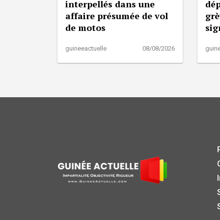
interpellés dans une
dép
affaire présumée de vol
grè
de motos
sig
guineeactuelle
08/08/2026
guine