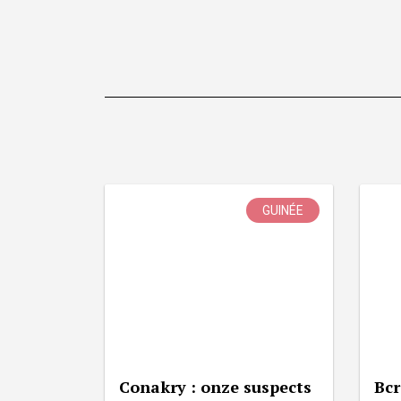
GUINÉE
Conakry : onze suspects
Bcr