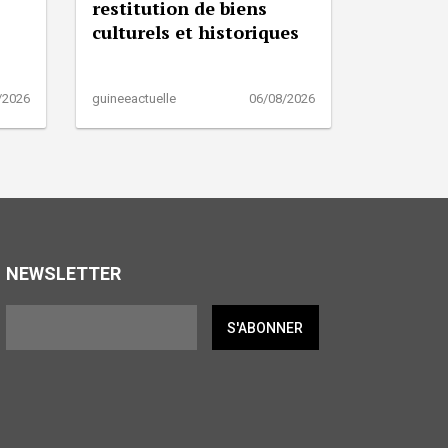
restitution de biens
culturels et historiques
/2026
guineeactuelle
06/08/2026
NEWSLETTER
S'ABONNER