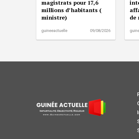
magistrats pour 17,6
int
millions d’habitants (
aff
ministre)
de
guineeactuelle
09/08/2026
guine