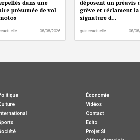
erpellés dans une
déposent un préavis 
aire présumée de vol
grève et réclament la
 motos
signature d...
eactuelle
08/08/2026
guineeactuelle
08/08
Politique
Économie
Culture
Vidéos
International
Contact
Sports
Edito
Société
Projet SI