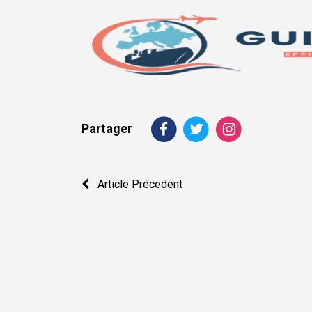
Partager
Navigation
Article Précedent
de
l’article