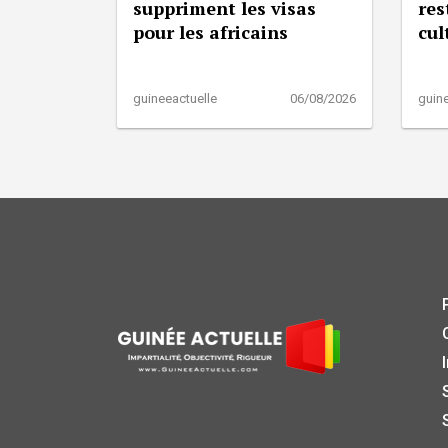
suppriment les visas
res
pour les africains
cul
guineeactuelle
06/08/2026
guine