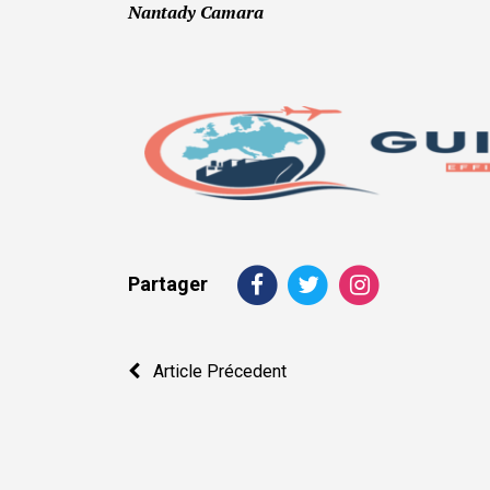
Nantady Camara
Partager
Navigation
Article Précedent
de
l’article