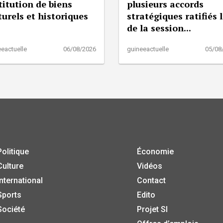
titution de biens
plusieurs accords
turels et historiques
stratégiques ratifiés 
de la session...
eactuelle
06/08/2026
guineeactuelle
05/08
Politique
Économie
Culture
Vidéos
International
Contact
Sports
Edito
Société
Projet SI