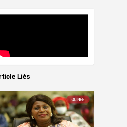
rticle Liés
GUINÉE