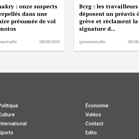
akry : onze suspects
Bcrg : les travailleurs
erpellés dans une
déposent un préavis 
aire présumée de vol
grève et réclament la
 motos
signature d...
eactuelle
08/08/2026
guineeactuelle
08/08
Politique
Économie
Culture
Vidéos
International
Contact
Sports
Edito