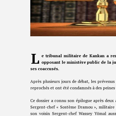
L
e tribunal militaire de Kankan a ren
opposant le ministère public de la j
ses coaccusés.
Après plusieurs jours de débat, les prévenus
reprochés et ont été condamnés à des peines a
Ce dossier a connu son épilogue après deux an
Sergent-chef « Sostème Dramou », militaire 
son voisin Sergent-chef Wassey Yömal aus