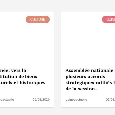
CULTURE
GUIN
née: vers la
Assemblée nationale 
titution de biens
plusieurs accords
turels et historiques
stratégiques ratifiés 
de la session...
eactuelle
06/08/2026
guineeactuelle
05/08