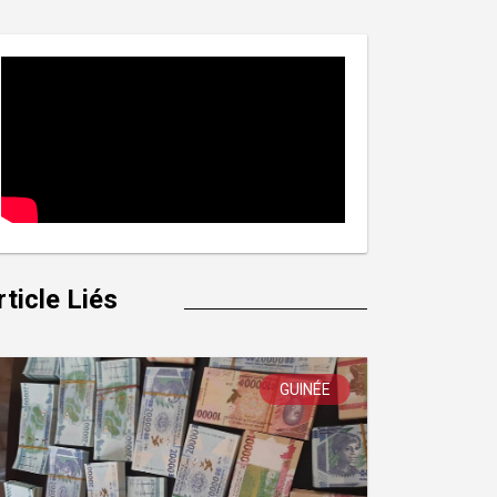
rticle Liés
GUINÉE