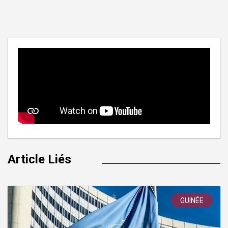
de
l’article
Article Liés
GUINÉE