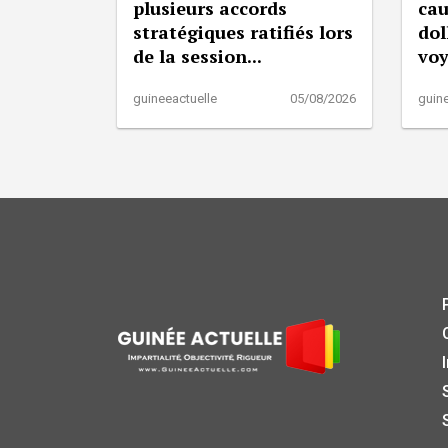
plusieurs accords
cau
stratégiques ratifiés lors
dol
de la session...
vo
guineeactuelle
05/08/2026
guine