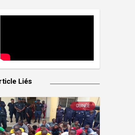
rticle Liés
GUINÉE