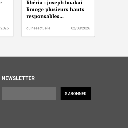
e
libéria : joseph boakai
limoge plusieurs hauts
responsables...
/2026
guineeactuelle
02/08/2026
NEWSLETTER
S'ABONNER