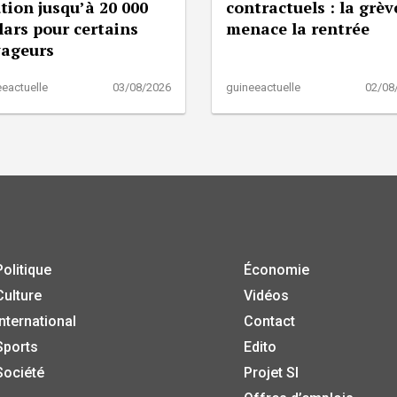
tion jusqu’à 20 000
contractuels : la grèv
lars pour certains
menace la rentrée
yageurs
eactuelle
03/08/2026
guineeactuelle
02/08
Politique
Économie
Culture
Vidéos
International
Contact
Sports
Edito
Société
Projet SI