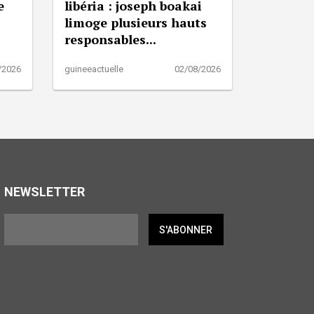
e
libéria : joseph boakai
limoge plusieurs hauts
responsables...
/2026
guineeactuelle
02/08/2026
NEWSLETTER
S'ABONNER