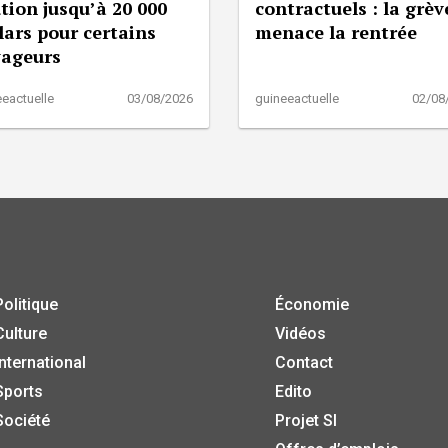
tion jusqu’à 20 000
contractuels : la grèv
lars pour certains
menace la rentrée
yageurs
eactuelle
03/08/2026
guineeactuelle
02/08
Politique
Économie
Culture
Vidéos
International
Contact
Sports
Edito
Société
Projet SI