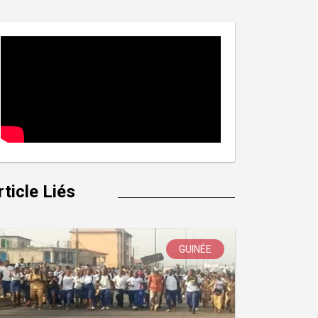
rticle Liés
GUINÉE