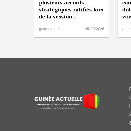
plusieurs accords
cau
stratégiques ratifiés lors
dol
de la session...
vo
guineeactuelle
05/08/2026
guine