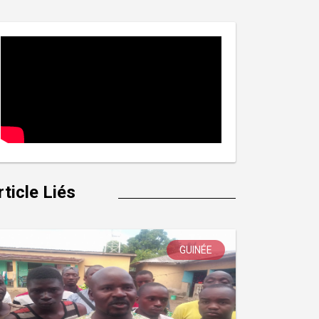
rticle Liés
GUINÉE