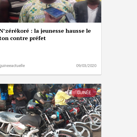
N’zérékoré : la jeunesse hausse le
ton contre préfet
guineeactuelle
09/03/2020
GUINÉE