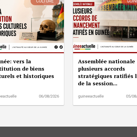
CULTURE
GUIN
née: vers la
Assemblée nationale 
titution de biens
plusieurs accords
turels et historiques
stratégiques ratifiés 
de la session...
eactuelle
06/08/2026
guineeactuelle
05/08