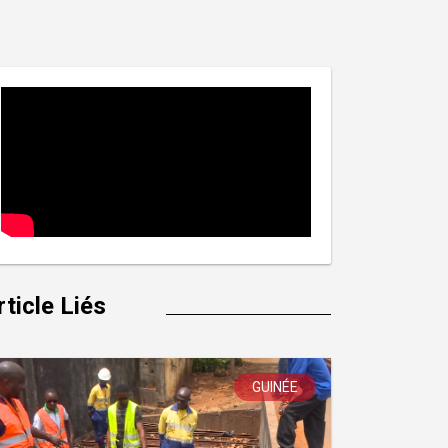
rticle Liés
GUINÉE