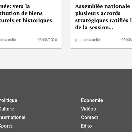
née: vers la
Assemblée nationale 
titution de biens
plusieurs accords
turels et historiques
stratégiques ratifiés 
de la session...
eactuelle
06/08/2026
guineeactuelle
05/08
Politique
Économie
Culture
Vidéos
International
Contact
Sports
Edito