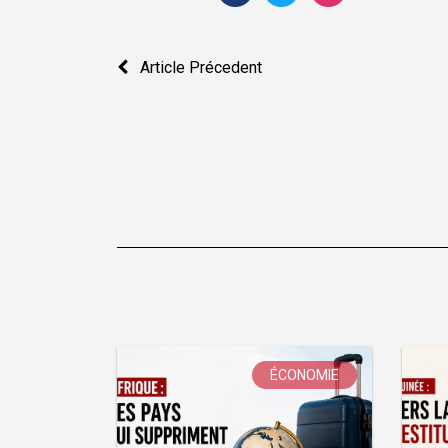
Navigation
Article Précedent
de
l’article
ÉCONOMIE