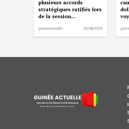
plusieurs accords
cau
stratégiques ratifiés lors
dol
de la session...
vo
guineeactuelle
05/08/2026
guine