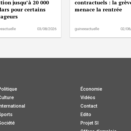
tion jusqu’à 20 000
contractuels : la grèv
lars pour certains
menace la rentrée
yageurs
eactuelle
03/08/2026
guineeactuelle
02/08
Politique
Économie
Culture
Vidéos
International
Contact
Sports
Edito
Société
Projet SI