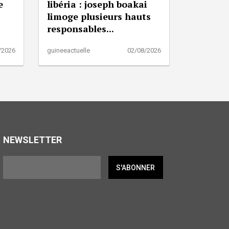
e
libéria : joseph boakai
limoge plusieurs hauts
responsables...
/2026
guineeactuelle
02/08/2026
NEWSLETTER
S'ABONNER