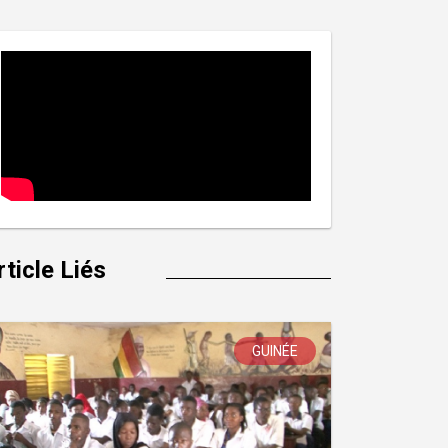
rticle Liés
GUINÉE