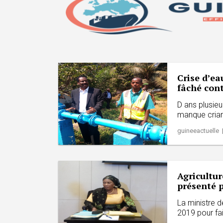
Crise d’ea
fâché cont
D ans plusieu
manque criard
guineeactuelle 
Agricultur
présenté p
La ministre de
2019 pour fair