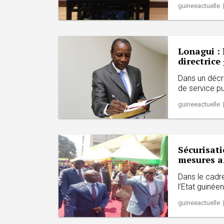
guineeactuelle 
Lonagui :
directrice
Dans un décre
de service pub
guineeactuelle 
Sécurisati
mesures a
Dans le cadre
l’Etat guinée
guineeactuelle 