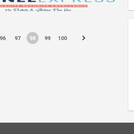
96
97
98
99
100