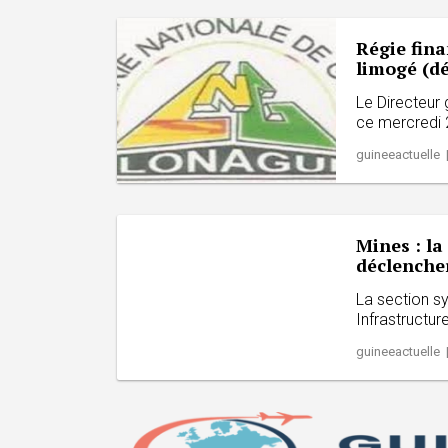
Régie fina
limogé (dé
Le Directeur 
ce mercredi 2
guineeactuelle 
Mines : la
déclencher
La section s
Infrastructur
guineeactuelle 